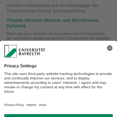
Herzlich Willkommen auf der Homepage der
Theoretischen Physik Seniorprofessur
Theorie Weicher Materie und Nichtlineare
Dynamik
Man fragt sich, ob hinter der faszinierenden Formenvielfalt
der sich immer wieder wandelnden Strukturen in der belebten
und unbelebten Natur ein System steckt bzw. irgendwelche
verbindenden (physikalischen) Gemeinsamkeiten zu finden
sind. Viele dieser Strukturen bilden sich fern vom
thermischen Gleichgewicht, wo die Methoden der
klassischen statistischen Physik nicht mehr greifen. Für
diesen Zweck müssen bekannte theoretische Methoden
verallgemeinert bzw. neue Methoden angewendet werden.
Unsere Arbeitsgruppe befasst sich mit derartigen
Nichtgleichgewichtsphänomenen aus den Bereichen Physik
weicher Materie und Biologische Physik.
Verantwortlich für die Redaktion:
Prof. Dr. Walter Zimmermann